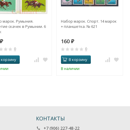
р марок. Румыния.
Набор марок. Спорт. 14 марок
тие скачек в Румынии. 6
+ планшетка. № 621
к
160
₽
₽
0
0
 корзину
В корзину
личии
В наличии
КОНТАКТЫ
+7 (906) 227-48-22