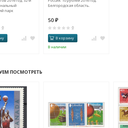
ов 2016 год. 32-й
Россия. 10 рублей 2016 год.
ональный
Белгородская область.
ий парк
Гэп. (P)
50
₽
0
0
ну
В корзину
В наличии
УЕМ ПОСМОТРЕТЬ