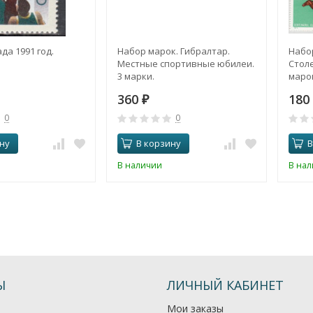
да 1991 год.
Набор марок. Гибралтар.
Набо
Местные спортивные юбилеи.
Столе
3 марки.
маро
360
180
₽
0
0
ну
В корзину
В
В наличии
В на
Ы
ЛИЧНЫЙ КАБИНЕТ
Мои заказы