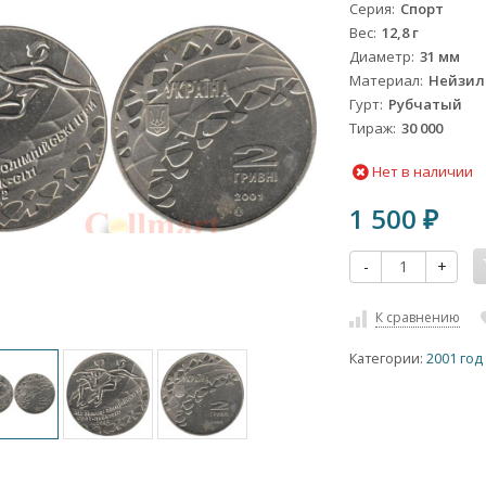
Серия
Спорт
Вес
12,8 г
Диаметр
31 мм
Материал
Нейзил
Гурт
Рубчатый
Тираж
30 000
Нет в наличии
1 500
₽
-
+
К сравнению
Категории:
2001 год