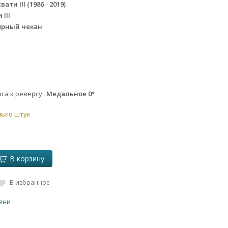
ати III (1986 - 2019)
 III
ярный чекан
са к реверсу
Медальное 0°
лько штук
В корзину
В избранное
гени