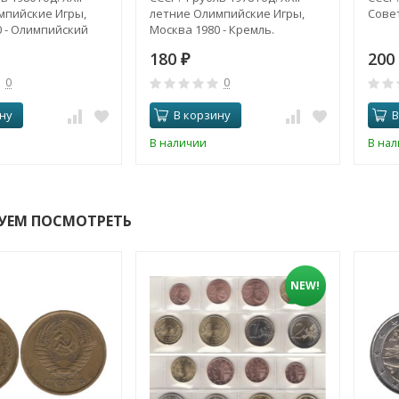
мпийские Игры,
летние Олимпийские Игры,
Совет
 - Олимпийский
Москва 1980 - Кремль.
180
200
₽
0
0
ну
В корзину
В
В наличии
В на
УЕМ ПОСМОТРЕТЬ
NEW!