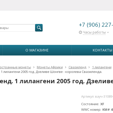
+7 (906) 227
Часы работы
О МАГАЗИНЕ
КОНТАКТЫ
остранные монеты
Монеты Африки
Свазиленд
1 лилангени
 1 лилангени 2005 год. Дзеливе Шонгве - королева Свазиленда.
енд. 1 лилангени 2005 год. Дзелив
Артикул:
вауч-31089
Состояние
XF
WWC номер
KM# 4