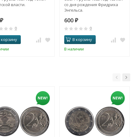
ской власти.
со дня рождения Фридриха
Энгельса.
600
₽
₽
0
0
 корзину
В корзину
личии
В наличии
NEW!
NEW!