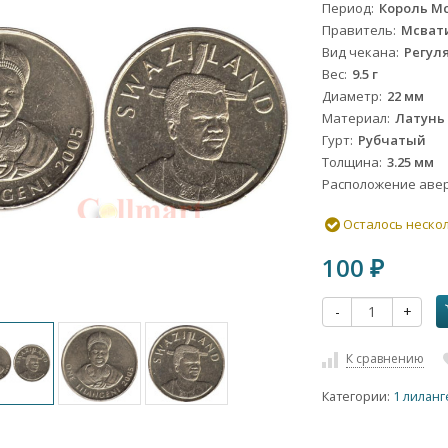
Период
Король Мсв
Правитель
Мсвати
Вид чекана
Регул
Вес
9.5 г
Диаметр
22 мм
Материал
Латунь
Гурт
Рубчатый
Толщина
3.25 мм
Расположение авер
Осталось неско
100
₽
-
+
К сравнению
Категории:
1 лилан