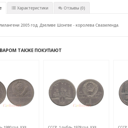
е
Характеристики
Отзывы
(0)
 лилангени 2005 год. Дзеливе Шонгве - королева Свазиленда.
ОВАРОМ ТАКЖЕ ПОКУПАЮТ
ь 1980 год. XXII
СССР. 1 рубль 1978 год. XXII
СССР.