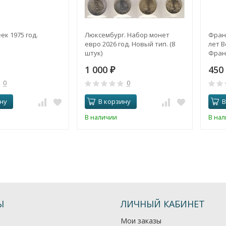
ек 1975 год.
Люксембург. Набор монет
Франц
евро 2026 год. Новый тип. (8
лет 
штук)
Фран
1 000
450
₽
0
0
ну
В корзину
В
В наличии
В на
Ы
ЛИЧНЫЙ КАБИНЕТ
Мои заказы