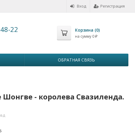
Вход
Регистрация
-48-22
Корзина (
0
)
на сумму
0
₽
ОБРАТНАЯ СВЯЗЬ
е Шонгве - королева Свазиленда.
-вд
5