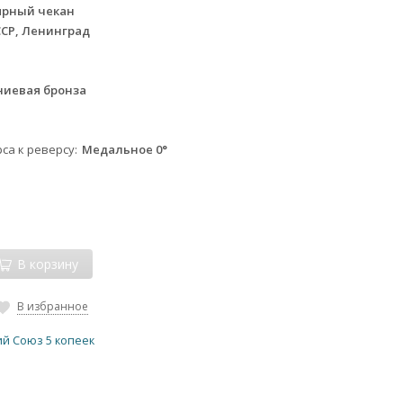
ярный чекан
ССР, Ленинград
иевая бронза
са к реверсу
Медальное 0°
В корзину
В избранное
ий Союз 5 копеек