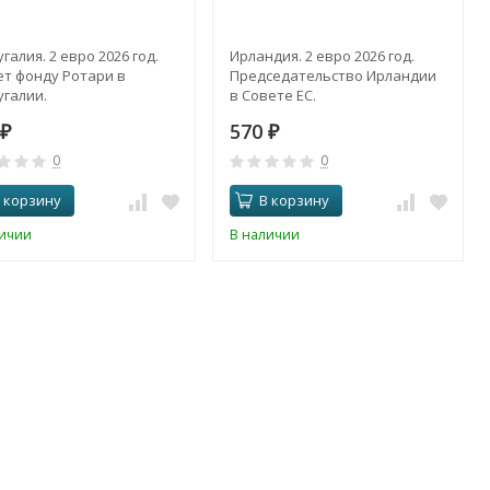
галия. 2 евро 2026 год.
Ирландия. 2 евро 2026 год.
ет фонду Ротари в
Председательство Ирландии
галии.
в Совете ЕС.
570
₽
₽
0
0
 корзину
В корзину
личии
В наличии