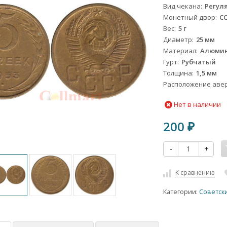
Вид чекана
Регул
Монетный двор
С
Вес
5 г
Диаметр
25 мм
Материал
Алюмин
Гурт
Рубчатый
Толщина
1,5 мм
Расположение авер
Нет в наличии
200
₽
-
+
К сравнению
Категории:
Советск