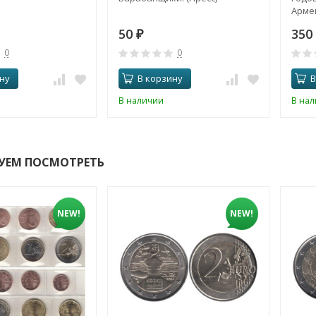
Арме
50
350
₽
0
0
ну
В корзину
В
В наличии
В на
УЕМ ПОСМОТРЕТЬ
NEW!
NEW!