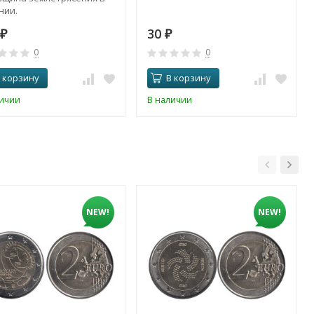
нии.
30
₽
₽
0
0
 корзину
В корзину
личии
В наличии
NEW!
NEW!