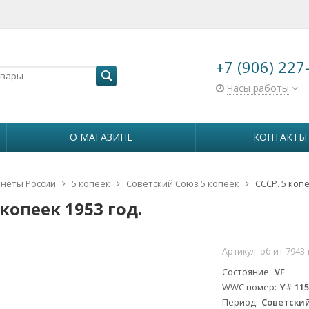
+7 (906) 227
Часы работы
О МАГАЗИНЕ
КОНТАКТЫ
неты России
5 копеек
Советский Союз 5 копеек
СССР. 5 копе
 копеек 1953 год.
Артикул:
об ит-7943-
Состояние
VF
WWC номер
Y# 11
Период
Советский 