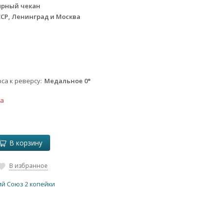
ярный чекан
ССР, Ленинград и Москва
са к реверсу
Медальное 0°
ка
В корзину
В избранное
ий Союз 2 копейки