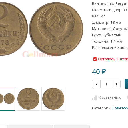
Вид чекана
Регул
Монетный двор
С
Вес
2 г
Диаметр
18 мм
Материал
Латунь
Гурт
Рубчатый
Толщина
1,1 мм
Расположение авер
Осталась 1 шту
40
₽
-
+
К сравнению
Категории:
Советск