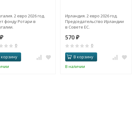
галия. 2 евро 2026 год.
Ирландия. 2 евро 2026 год.
ет фонду Ротари в
Председательство Ирландии
галии.
в Совете ЕС.
570
₽
₽
0
0
 корзину
В корзину
личии
В наличии