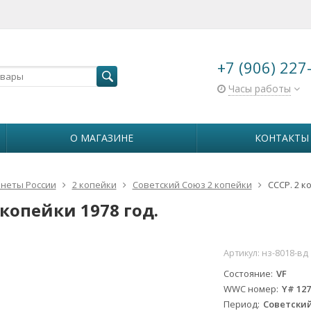
+7 (906) 227
Часы работы
О МАГАЗИНЕ
КОНТАКТЫ
неты России
2 копейки
Советский Союз 2 копейки
СССР. 2 к
 копейки 1978 год.
Артикул:
нз-8018-вд
Состояние
VF
WWC номер
Y# 12
Период
Советский 