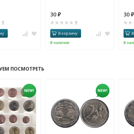
30
30
₽
₽
0
0
ну
В корзину
В
В наличии
В на
УЕМ ПОСМОТРЕТЬ
NEW!
NEW!