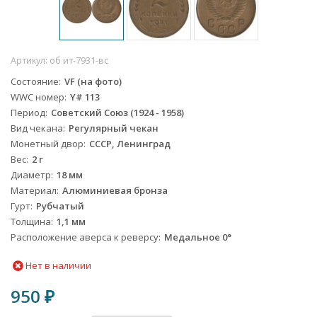
Артикул:
об ит-7931-вс
Состояние
VF (на фото)
WWC номер
Y# 113
Период
Советский Союз (1924 - 1958)
Вид чекана
Регулярный чекан
Монетный двор
СССР, Ленинград
Вес
2 г
Диаметр
18 мм
Материал
Алюминиевая бронза
Гурт
Рубчатый
Толщина
1,1 мм
Расположение аверса к реверсу
Медальное 0°
Нет в наличии
950
₽