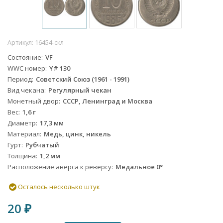
Артикул:
16454-скл
Состояние
VF
WWC номер
Y# 130
Период
Советский Союз (1961 - 1991)
Вид чекана
Регулярный чекан
Монетный двор
СССР, Ленинград и Москва
Вес
1,6 г
Диаметр
17,3 мм
Материал
Медь, цинк, никель
Гурт
Рубчатый
Толщина
1,2 мм
Расположение аверса к реверсу
Медальное 0°
Осталось несколько штук
20
₽