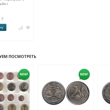
ьбе с
ией 1945. (D)
0
ну
УЕМ ПОСМОТРЕТЬ
NEW!
NEW!