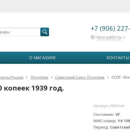
+7 (906) 227
Часы работы
О МАГАЗИНЕ
КОНТАКТЫ
неты России
10 копеек
Советский Союз 10 копеек
СССР. 10 к
0 копеек 1939 год.
Артикул:
29633-вс
Состояние
VF
WWC номер
Y# 10
Период
Советский 