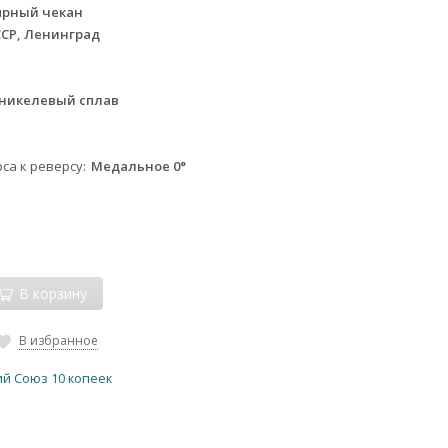
ярный чекан
ССР, Ленинград
никелевый сплав
са к реверсу
Медальное 0°
В корзину
В избранное
ий Союз 10 копеек