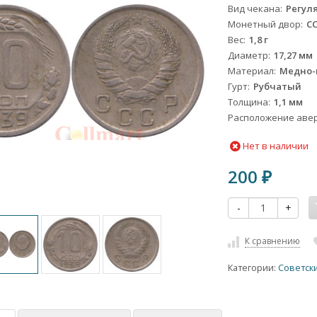
Вид чекана
Регул
Монетный двор
С
Вес
1,8 г
Диаметр
17,27 мм
Материал
Медно-
Гурт
Рубчатый
Толщина
1,1 мм
Расположение авер
Нет в наличии
200
₽
-
+
К сравнению
Категории:
Советск