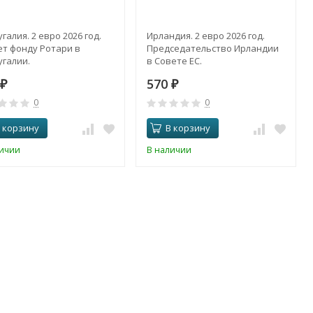
галия. 2 евро 2026 год.
Ирландия. 2 евро 2026 год.
ет фонду Ротари в
Председательство Ирландии
галии.
в Совете ЕС.
570
₽
₽
0
0
 корзину
В корзину
личии
В наличии