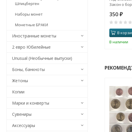
Шпицберген
Закон о бор
дискриминац
350
Наборы монет
₽
Монетные БРАКИ
В корзи
Иностранные монеты
В наличии
2 евро Юбилейные
Unusual (Необычные выпуски)
РЕКОМЕНД
Боны, банкноты
Жетоны
Копии
Марки и конверты
Сувениры
Аксессуары