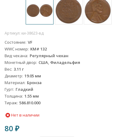
Артикул:
ки-38623-вд
Состояние
VF
WWC номер
KM# 132
Вид чекана
Регулярный чекан
Монетный двор
США, Филадельфия
Вес
3.11 г
Диаметр
19.05 мм
Материал
Бронза
Гурт
Гладкий
Толщина
1.55 мм
Тираж
586.810.000
Нет в наличии
80
₽