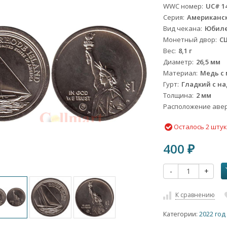
WWC номер
UC# 1
Серия
Американс
Вид чекана
Юбил
Монетный двор
С
Вес
8,1 г
Диаметр
26,5 мм
Материал
Медь с
Гурт
Гладкий с н
Толщина
2 мм
Расположение авер
Осталось 2 шту
400
₽
-
+
К сравнению
Категории:
2022 год