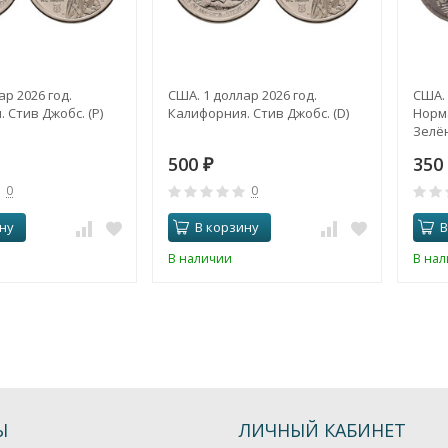
ар 2026 год.
США. 1 доллар 2026 год.
США. 
 Стив Джобс. (P)
Калифорния. Стив Джобс. (D)
Норма
Зелён
500
350
₽
0
0
ну
В корзину
В
В наличии
В на
Ы
ЛИЧНЫЙ КАБИНЕТ