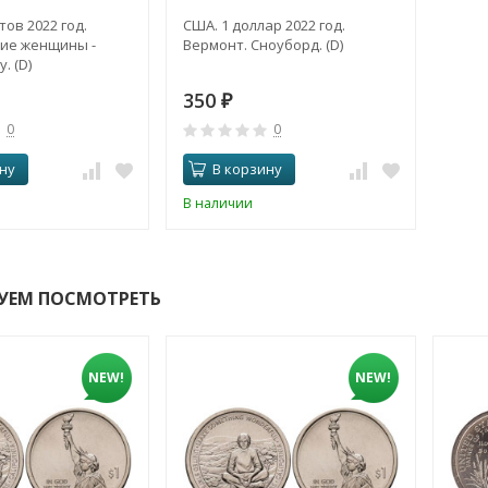
тов 2022 год.
США. 1 доллар 2022 год.
ие женщины -
Вермонт. Сноуборд. (D)
. (D)
350
₽
0
0
ну
В корзину
В наличии
УЕМ ПОСМОТРЕТЬ
NEW!
NEW!