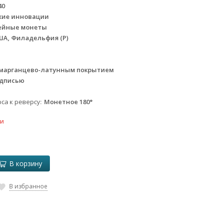
40
кие инновации
ейные монеты
ША, Филадельфия (P)
 марганцево-латунным покрытием
адписью
са к реверсу
Монетное 180°
ки
В корзину
В избранное