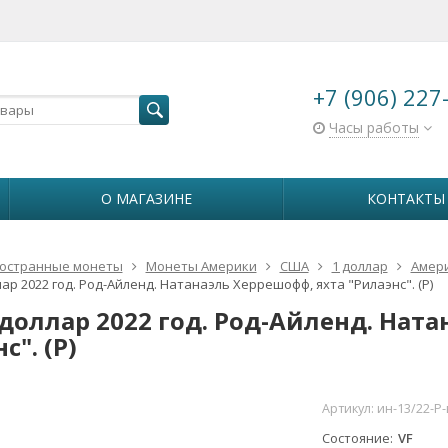
+7 (906) 227
Часы работы
О МАГАЗИНЕ
КОНТАКТЫ
остранные монеты
Монеты Америки
США
1 доллар
Амер
ар 2022 год. Род-Айленд. Натанаэль Херрешофф, яхта "Рилаэнс". (P)
 доллар 2022 год. Род-Айленд. Нат
с". (P)
Артикул:
ин-13/22-P
Состояние
VF