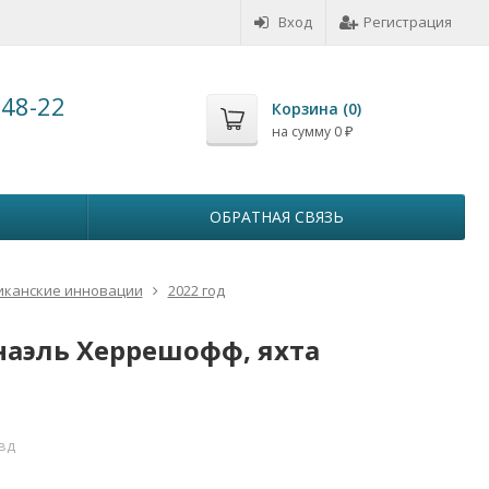
Вход
Регистрация
-48-22
Корзина (
0
)
на сумму
0
₽
ОБРАТНАЯ СВЯЗЬ
иканские инновации
2022 год
анаэль Херрешофф, яхта
-вд