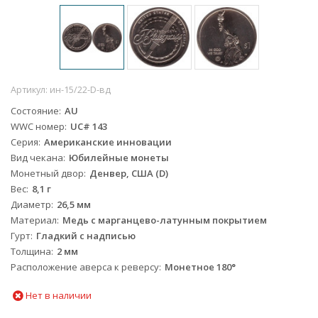
Артикул:
ин-15/22-D-вд
Состояние
AU
WWC номер
UC# 143
Серия
Американские инновации
Вид чекана
Юбилейные монеты
Монетный двор
Денвер, США (D)
Вес
8,1 г
Диаметр
26,5 мм
Материал
Медь с марганцево-латунным покрытием
Гурт
Гладкий с надписью
Толщина
2 мм
Расположение аверса к реверсу
Монетное 180°
Нет в наличии