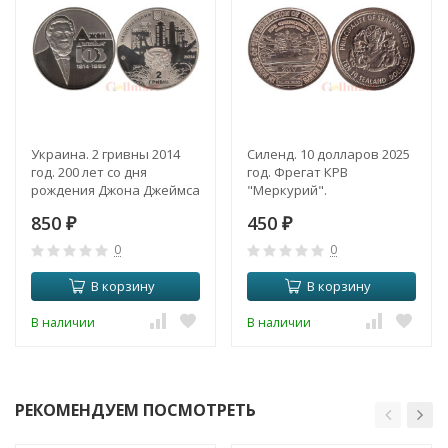
Украина. 2 гривны 2014
Силенд. 10 долларов 2025
год. 200 лет со дня
год. Фрегат КРВ
рождения Джона Джеймса
"Меркурий".
Юза.
850
450
₽
₽
0
0
В корзину
В корзину
В наличии
В наличии
РЕКОМЕНДУЕМ ПОСМОТРЕТЬ