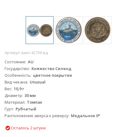
Артикул:
викт-42739-вд
Состояние
AU
Государство
Княжество Силенд
Особенность
цветное покрытие
Вид чекана
Unusual
Вес
10,9 г
Диаметр
30 мм
Материал
Томпак
Гурт
Рубчатый
Расположение аверса к реверсу
Медальное 0°
Осталось 2 штуки