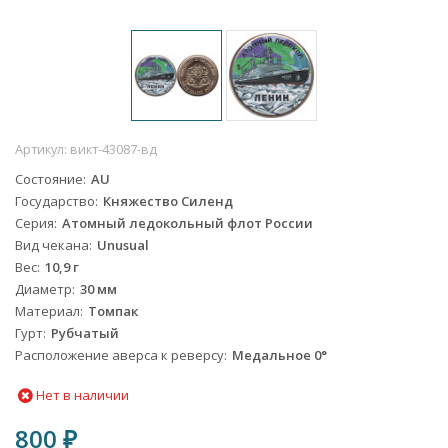
Артикул:
викт-43087-вд
Состояние
AU
Государство
Княжество Силенд
Серия
Атомный ледокольный флот России
Вид чекана
Unusual
Вес
10,9 г
Диаметр
30 мм
Материал
Томпак
Гурт
Рубчатый
Расположение аверса к реверсу
Медальное 0°
Нет в наличии
800
₽