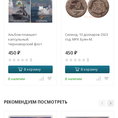
Альбом-планшет
Силенд. 10 долларов 2023
капсульный.
год. МРК Буян-М.
Черноморский флот
России принимающий
450
450
участие в зоне СВО. (для
₽
₽
12 жетонов)
0
0
В корзину
В корзину
В наличии
В наличии
РЕКОМЕНДУЕМ ПОСМОТРЕТЬ