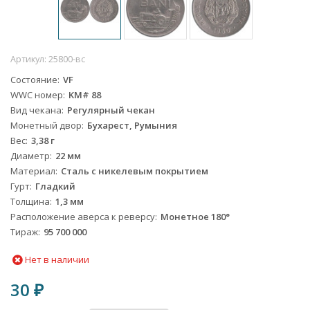
Артикул:
25800-вс
Состояние
VF
WWC номер
KM# 88
Вид чекана
Регулярный чекан
Монетный двор
Бухарест, Румыния
Вес
3,38 г
Диаметр
22 мм
Материал
Сталь с никелевым покрытием
Гурт
Гладкий
Толщина
1,3 мм
Расположение аверса к реверсу
Монетное 180°
Тираж
95 700 000
Нет в наличии
30
₽