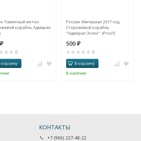
я. Памятный жетон.
Россия. Империал 2017 год.
ожевой корабль Адмирал
Сторожевой корабль
.
"Адмирал Эссен". (Proof)
500
₽
₽
0
0
 корзину
В корзину
личии
В наличии
КОНТАКТЫ
+7 (906) 227-48-22