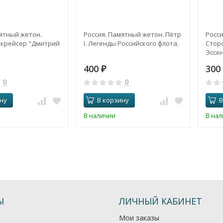
ятный жетон.
Россия. Памятный жетон. Пётр
Росси
крейсер "Дмитрий
I. Легенды Российского флота.
Стор
Эссен
400
300
₽
0
0
ну
В корзину
В
В наличии
В на
Ы
ЛИЧНЫЙ КАБИНЕТ
Мои заказы