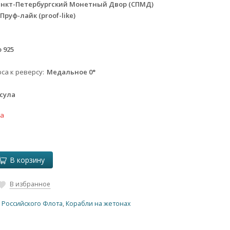
анкт-Петербургский Монетный Двор (СПМД)
Пруф-лайк (proof-like)
 925
са к реверсу
Медальное 0°
сула
ка
В корзину
В избранное
 Российского Флота
,
Корабли на жетонах