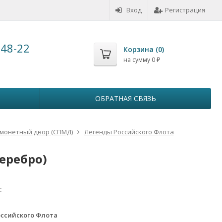
Вход
Регистрация
-48-22
Корзина (
0
)
на сумму
0
₽
ОБРАТНАЯ СВЯЗЬ
 монетный двор (СПМД)
Легенды Российского Флота
серебро)
с
ссийского Флота