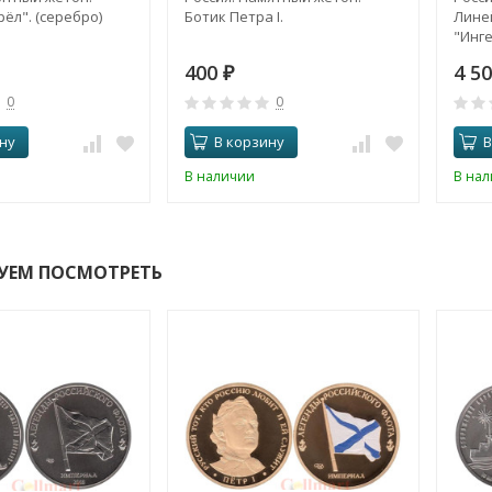
ёл". (серебро)
Ботик Петра I.
Лине
"Инге
400
4 5
₽
0
0
ну
В корзину
В
В наличии
В на
УЕМ ПОСМОТРЕТЬ