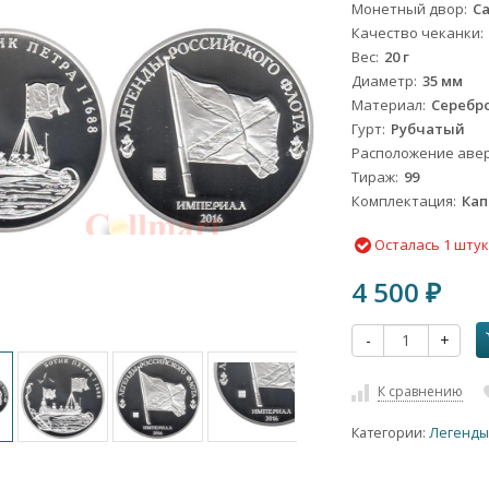
Монетный двор
С
Качество чеканки
Вес
20 г
Диаметр
35 мм
Материал
Серебро
Гурт
Рубчатый
Расположение авер
Тираж
99
Комплектация
Кап
Осталась 1 шту
4 500
₽
-
+
К сравнению
Категории:
Легенды