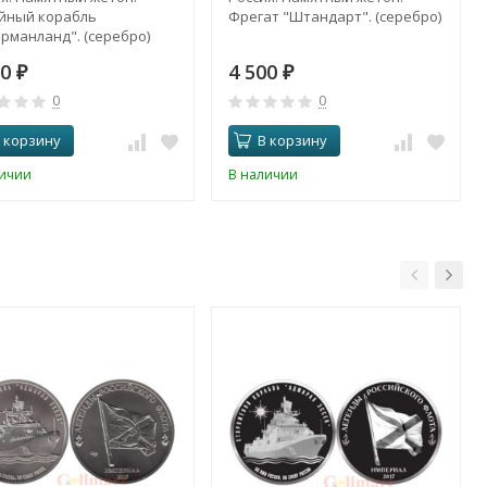
йный корабль
Фрегат "Штандарт". (серебро)
рманланд". (серебро)
00
4 500
₽
₽
0
0
 корзину
В корзину
личии
В наличии