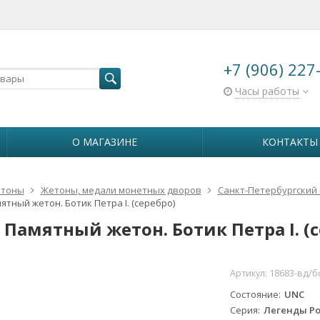
+7 (906) 227
Часы работы
О МАГАЗИНЕ
КОНТАКТЫ
тоны
Жетоны, медали монетных дворов
Санкт-Петербургский
ятный жетон. Ботик Петра I. (серебро)
 Памятный жетон. Ботик Петра I. (
Артикул:
18683-вд/б
Состояние
UNC
Серия
Легенды Ро