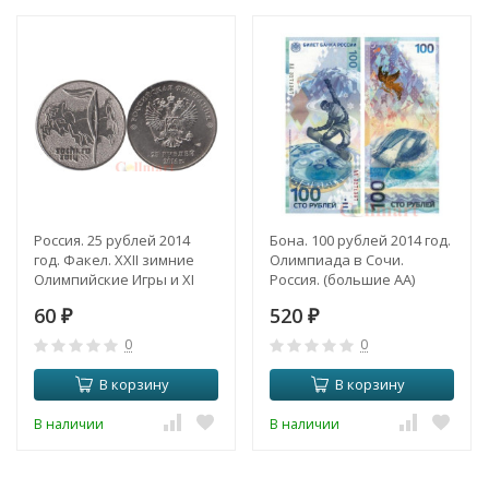
Россия. 25 рублей 2014
Бона. 100 рублей 2014 год.
год. Факел. XXII зимние
Олимпиада в Сочи.
Олимпийские Игры и XI
Россия. (большие АА)
зимние Паралимпийские
(Пресс)
60
520
Игры, Сочи 2014.
₽
₽
0
0
В корзину
В корзину
В наличии
В наличии