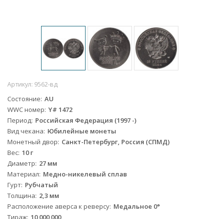
Артикул:
9562-вд
Состояние
AU
WWC номер
Y# 1472
Период
Российская Федерация (1997 -)
Вид чекана
Юбилейные монеты
Монетный двор
Санкт-Петербург, Россия (СПМД)
Вес
10 г
Диаметр
27 мм
Материал
Медно-никелевый сплав
Гурт
Рубчатый
Толщина
2,3 мм
Расположение аверса к реверсу
Медальное 0°
Тираж
10 000 000