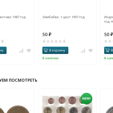
сентаво 1987 год.
Зимбабве. 1 цент 1997 год.
Индон
год. 
50
50
₽
₽
0
0
ну
В корзину
В
В наличии
В на
УЕМ ПОСМОТРЕТЬ
NEW!