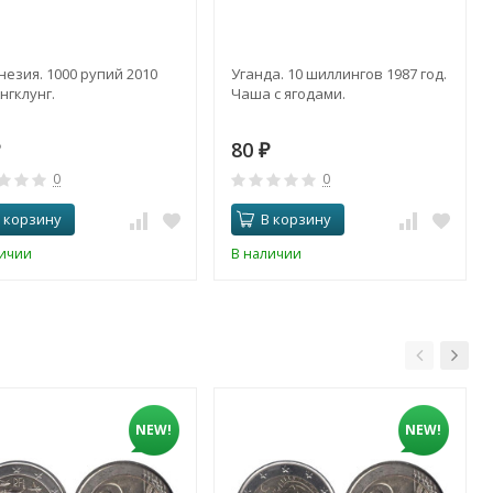
езия. 1000 рупий 2010
Уганда. 10 шиллингов 1987 год.
Ангклунг.
Чаша с ягодами.
80
₽
0
0
 корзину
В корзину
личии
В наличии
NEW!
NEW!