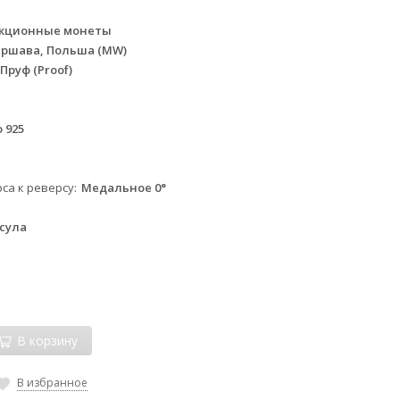
3
кционные монеты
аршава, Польша (MW)
Пруф (Proof)
 925
са к реверсу
Медальное 0°
сула
В корзину
В избранное