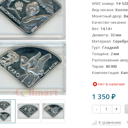
WWC номер
Y# 52
Вид чекана
Колле
Монетный двор
В
Качество чеканки
Вес
14,14 г
Диаметр
32 мм
Материал
Серебро
Гурт
Гладкий
Толщина
2 мм
Расположение авер
Тираж
80 000
Комплектация
Кап
Нет в наличии
1 350
₽
-
+
К сравнению