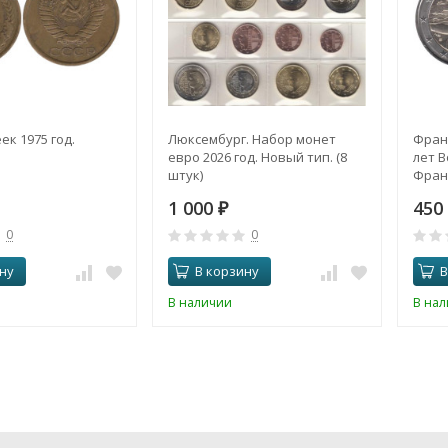
ек 1975 год.
Люксембург. Набор монет
Франц
евро 2026 год. Новый тип. (8
лет 
штук)
Фран
1 000
450
₽
0
0
ну
В корзину
В
В наличии
В на