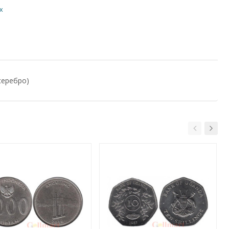
х
серебро)