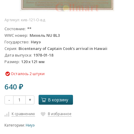
Артикул:
кив-121-О-вд
Состояние
**
WWC номер
Михель NU BL3
Государство
Ниуэ
Серия
Bicentenary of Captain Cook’s arrival in Hawaii
Дата выпуска
1978-01-18
Размер
120 x 121 мм
Осталось 2 штуки
640
₽
-
+
В корзину
К сравнению
В избранное
Категории:
Ниуэ