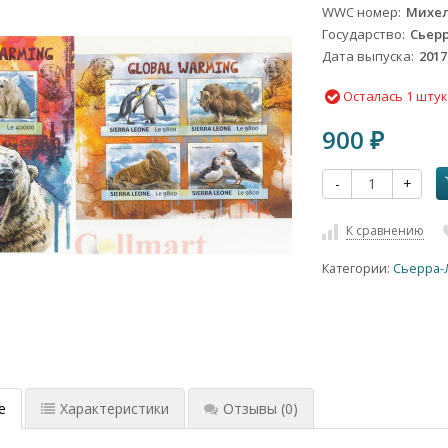
WWC номер
Михел
Государство
Сьер
Дата выпуска
2017
Осталась 1 шту
900
₽
-
+
К сравнению
Категории:
Сьерра-
е
Характеристики
Отзывы
(0)