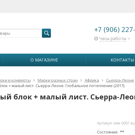
+7 (906) 227
Часы работы
О МАГАЗИНЕ
КОНТАКТЫ
рки и конверты
Марки разных стран
Африка
Сьерра-Леоне
лок + малый лист. Сьерра-Леоне. Глобальное потепление (2017).
ый блок + малый лист. Сьерра-Лео
Артикул:
кив-005Г-в
Состояние
**