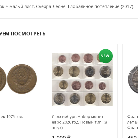
к + малый лист. Сьерра-Леоне. Глобальное потепление (2017).
УЕМ ПОСМОТРЕТЬ
NEW!
ек 1975 год.
Люксембург. Набор монет
Франц
евро 2026 год. Новый тип. (8
лет 
штук)
Фран
1 000
450
₽