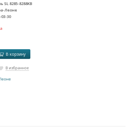
ь SL 8285-8288KB
ра-Леоне
-03-30
ка
В корзину
В избранное
Леоне