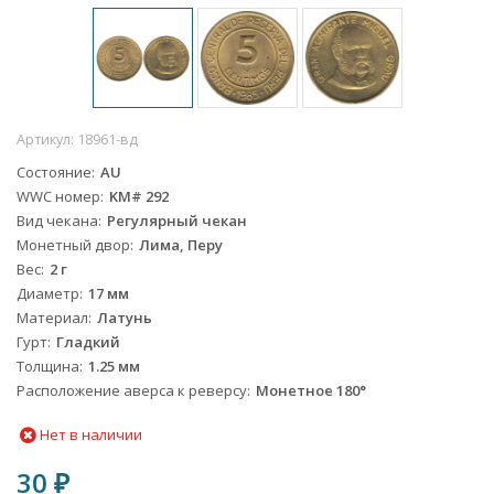
Артикул:
18961-вд
Состояние
AU
WWC номер
KM# 292
Вид чекана
Регулярный чекан
Монетный двор
Лима, Перу
Вес
2 г
Диаметр
17 мм
Материал
Латунь
Гурт
Гладкий
Толщина
1.25 мм
Расположение аверса к реверсу
Монетное 180°
Нет в наличии
30
₽