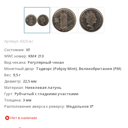
Артикул:
6320-вс
Состояние
XF
WWC номер
KM# 213
Вид чекана
Регулярный чекан
Монетный двор
Тэдворс (Pobjoy Mint), Великобритания (PM)
Вес
9,5 г
Диаметр
22,5 мм
Материал
Никелевая латунь
Гурт
Рубчатый с гладкими участками
Толщина
3 мм
Расположение аверса к реверсу
Медальное 0°
Нет в наличии