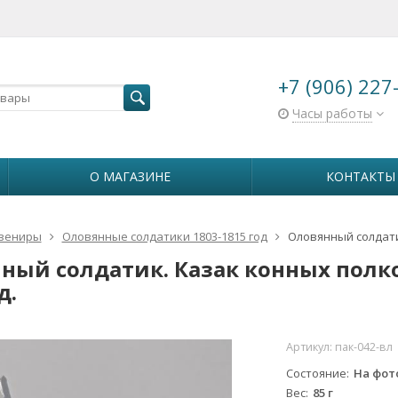
+7 (906) 227
Часы работы
О МАГАЗИНЕ
КОНТАКТЫ
вениры
Оловянные солдатики 1803-1815 год
Оловянный солдати
ный солдатик. Казак конных полк
д.
Артикул:
пак-042-вл
Состояние
На фот
Вес
85 г