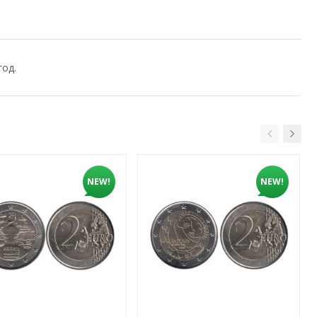
од.
NEW!
NEW!