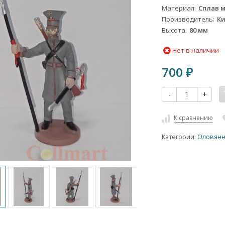
Материал
Сплав 
Производитель
К
Высота
80 мм
Нет в наличии
700
₽
-
+
К сравнению
Категории:
Оловянн