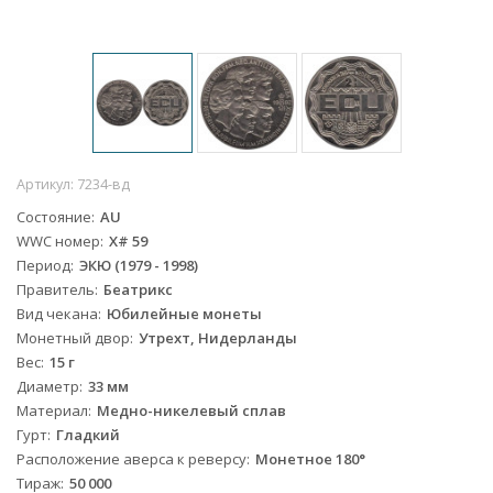
Артикул:
7234-вд
Состояние
AU
WWC номер
X# 59
Период
ЭКЮ (1979 - 1998)
Правитель
Беатрикс
Вид чекана
Юбилейные монеты
Монетный двор
Утрехт, Нидерланды
Вес
15 г
Диаметр
33 мм
Материал
Медно-никелевый сплав
Гурт
Гладкий
Расположение аверса к реверсу
Монетное 180°
Тираж
50 000