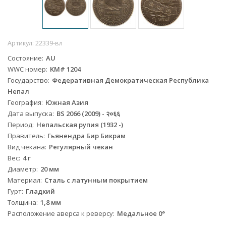
Артикул:
22339-вл
Состояние
AU
WWC номер
KM# 1204
Государство
Федеративная Демократическая Республика
Непал
География
Южная Азия
Дата выпуска
BS 2066 (2009) - २०६६
Период
Непальская рупия (1932 -)
Правитель
Гьянендра Бир Бикрам
Вид чекана
Регулярный чекан
Вес
4 г
Диаметр
20 мм
Материал
Сталь с латунным покрытием
Гурт
Гладкий
Толщина
1,8 мм
Расположение аверса к реверсу
Медальное 0°