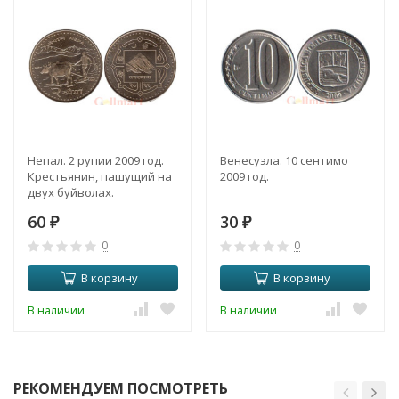
Непал. 2 рупии 2009 год.
Венесуэла. 10 сентимо
Крестьянин, пашущий на
2009 год.
двух буйволах.
60
30
₽
₽
0
0
В корзину
В корзину
В наличии
В наличии
РЕКОМЕНДУЕМ ПОСМОТРЕТЬ