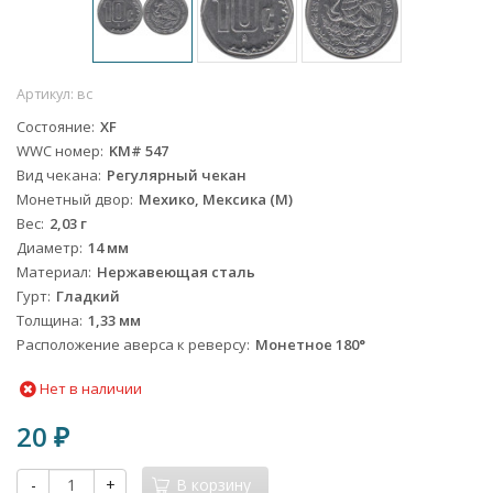
Артикул:
вс
Состояние
XF
WWC номер
KM# 547
Вид чекана
Регулярный чекан
Монетный двор
Мехико, Мексика (М)
Вес
2,03 г
Диаметр
14 мм
Материал
Нержавеющая сталь
Гурт
Гладкий
Толщина
1,33 мм
Расположение аверса к реверсу
Монетное 180°
Нет в наличии
20
₽
-
+
В корзину