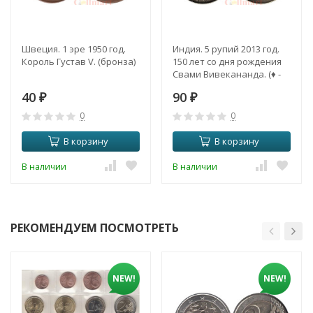
Швеция. 1 эре 1950 год.
Индия. 5 рупий 2013 год.
Король Густав V. (бронза)
150 лет со дня рождения
Свами Вивекананда. (♦ -
Мумбаи)
40
90
₽
₽
0
0
В корзину
В корзину
В наличии
В наличии
РЕКОМЕНДУЕМ ПОСМОТРЕТЬ
NEW!
NEW!