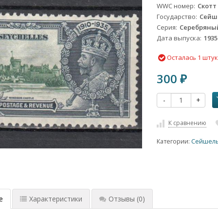
WWC номер
Скотт
Государство
Сейш
Серия
Серебряный
Дата выпуска
1935
Осталась 1 шту
300
₽
-
+
К сравнению
Категории:
Сейшель
е
Характеристики
Отзывы
(0)