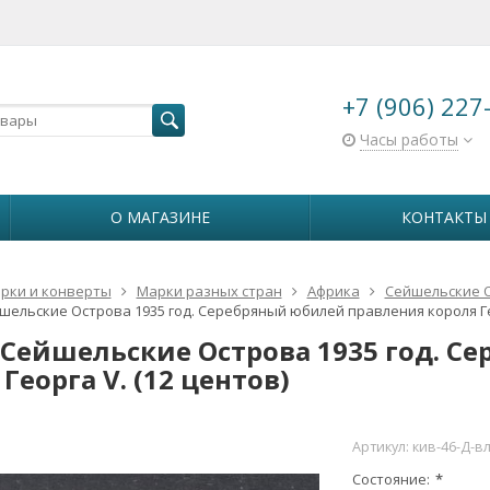
+7 (906) 227
Часы работы
О МАГАЗИНЕ
КОНТАКТЫ
рки и конверты
Марки разных стран
Африка
Сейшельские 
шельские Острова 1935 год. Серебряный юбилей правления короля Гео
 Сейшельские Острова 1935 год. С
Георга V. (12 центов)
Артикул:
кив-46-Д-в
Состояние
*