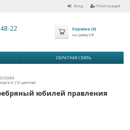
Вход
Регистрация
-48-22
Корзина (
0
)
на сумму
0
₽
ОБРАТНАЯ СВЯЗЬ
Острова
рга V. (12 центов)
еребряный юбилей правления
л