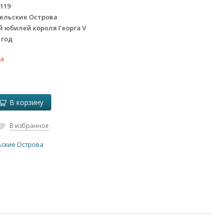
 119
ельские Острова
 юбилей короля Георга V
 год
ка
В корзину
В избранное
ские Острова