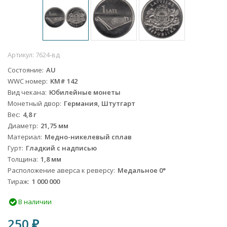
Артикул:
7624-вд
Состояние
AU
WWC номер
KM# 142
Вид чекана
Юбилейные монеты
Монетный двор
Германия, Штутгарт
Вес
4,8 г
Диаметр
21,75 мм
Материал
Медно-никелевый сплав
Гурт
Гладкий с надписью
Толщина
1,8 мм
Расположение аверса к реверсу
Медальное 0°
Тираж
1 000 000
В наличии
250
₽