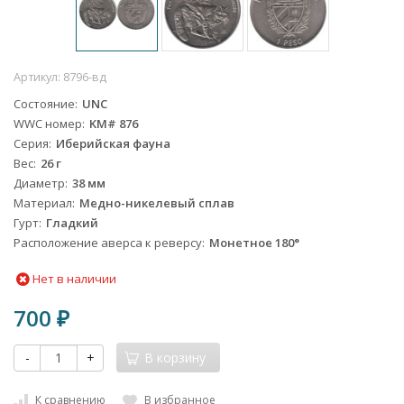
Артикул:
8796-вд
Состояние
UNC
WWC номер
KM# 876
Серия
Иберийская фауна
Вес
26 г
Диаметр
38 мм
Материал
Медно-никелевый сплав
Гурт
Гладкий
Расположение аверса к реверсу
Монетное 180°
Нет в наличии
700
₽
-
+
В корзину
К сравнению
В избранное