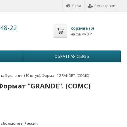
Вход
Регистрация
-48-22
Корзина (
0
)
на сумму
0
₽
ОБРАТНАЯ СВЯЗЬ
на 3 деления (10 штук). Формат "GRANDE". (СОМС)
 Формат "GRANDE". (СОМС)
ьбоммонет, Россия