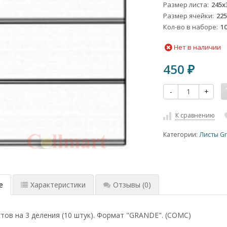
Размер листа
245х
Размер ячейки
22
Кол-во в наборе
1
Нет в наличии
450
₽
-
+
К сравнению
Категории:
Листы Gr
е
Характеристики
Отзывы
(0)
тов на 3 деления (10 штук). Формат "GRANDE". (СОМС)