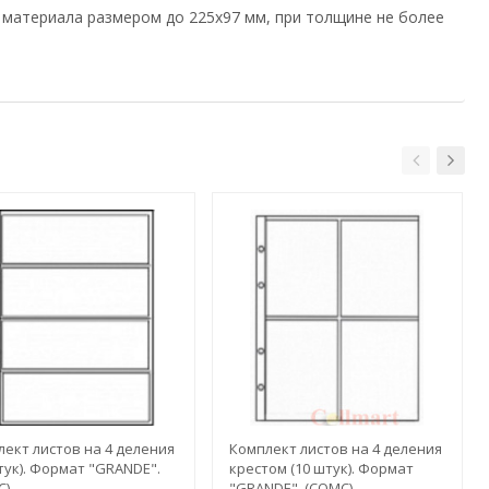
о материала размером до 225х97 мм, при толщине не более
ект листов на 4 деления
Комплект листов на 4 деления
тук). Формат "GRANDE".
крестом (10 штук). Формат
С)
"GRANDE". (СОМС)