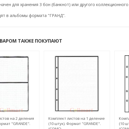
начен для хранения 3 бон (банкнот) или другого коллекционног
дят в альбомы формата "ГРАНД".
ОВАРОМ ТАКЖЕ ПОКУПАЮТ
стов на 2 деления
Комплект листов на 1 деление
Компл
Формат "GRANDE".
(10 штук). Формат "GRANDE".
(10 ш
(СОМС)
(СОМ