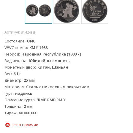
Артикул:
8142-вд
Состояние
UNC
WWC номер
KM# 1988
Период
Народная Республика (1999 - )
Вид чекана
Юбилейные монеты
Монетный двор
Китай, Шэньян
Вес
6.1 г
Диаметр
25 мм
Материал
Сталь с никелевым покрытием
Гурт
надпись
Описание гурта
'RMB RMB RMB'
Толщина
2 мм
Тираж
60.000.000
Нет в наличии