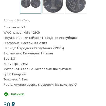
Артикул:
16472-вд
Состояние
XF
WWC номер
KM# 1210b
Государство
Китайская Народная Республика
География
Восточная Азия
Период
Народная Республика (1999 -)
Вид чекана
Регулярный чекан
Вес
3,3 г
Диаметр
19 мм
Материал
Сталь с никелевым покрытием
Гурт
Гладкий
Толщина
1,9 мм
Расположение аверса к реверсу
Медальное 0°
В наличии
30
₽