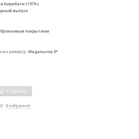
а Кирибати (1979-)
ярный выпуск
с бронзовым покрытием
са к реверсу
Медальное 0°
В корзину
В избранное