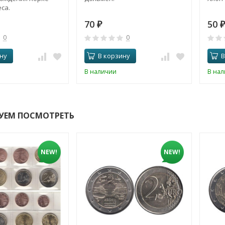
са.
70
50
₽
₽
0
0
ну
В корзину
В
В наличии
В на
УЕМ ПОСМОТРЕТЬ
NEW!
NEW!