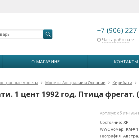
+7 (906) 227
Часы работы
О МАГАЗИНЕ
КОНТАКТЫ
остранные монеты
Монеты Австралии и Океании
Кирибати
и. 1 цент 1992 год. Птица фрегат.
Артикул:
об ит-19641
Состояние
XF
WWC номер
KM# 1
География
Австра