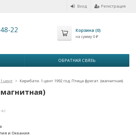
Вход
Регистрация
-48-22
Корзина (
0
)
на сумму
0
₽
ОБРАТНАЯ СВЯЗЬ
1 цент
Кирибати. 1 цент 1992 год. Птица фрегат. (магнитная)
 (магнитная)
-вс
a
лия и Океания