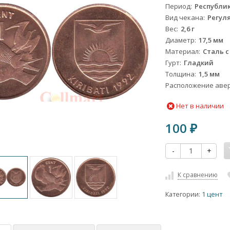
Период
Республик
Вид чекана
Регул
Вес
2,6 г
Диаметр
17,5 мм
Материал
Сталь 
Гурт
Гладкий
Толщина
1,5 мм
Расположение авер
Нет в наличии
100
₽
-
+
К сравнению
Категории:
1 цент