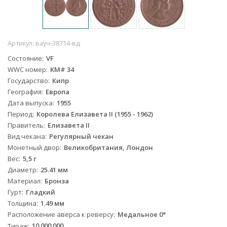
Артикул:
вауч-38714-вд
Состояние
VF
WWC номер
KM# 34
Государство
Кипр
География
Европа
Дата выпуска
1955
Период
Королева Елизавета II (1955 - 1962)
Правитель
Елизавета II
Вид чекана
Регулярный чекан
Монетный двор
Великобритания, Лондон
Вес
5,5 г
Диаметр
25.41 мм
Материал
Бронза
Гурт
Гладкий
Толщина
1.49 мм
Расположение аверса к реверсу
Медальное 0°
Тираж
10.000.000