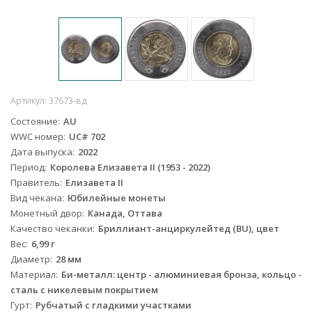
Артикул:
37673-вд
Состояние
AU
WWC номер
UC# 702
Дата выпуска
2022
Период
Королева Елизавета II (1953 - 2022)
Правитель
Елизавета II
Вид чекана
Юбилейные монеты
Монетный двор
Канада, Оттава
Качество чеканки
Бриллиант-анциркулейтед (BU), цвет
Вес
6,99 г
Диаметр
28 мм
Материал
Би-металл: центр - алюминиевая бронза, кольцо -
сталь с никелевым покрытием
Гурт
Рубчатый с гладкими участками