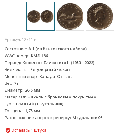
Артикул:
12711-вс
Состояние
AU (из банковского набора)
WWC номер
KM# 186
Период
Королева Елизавета II (1953 - 2022)
Вид чекана
Регулярный чекан
Монетный двор
Канада, Оттава
Вес
7 г
Диаметр
26,5 мм
Материал
Никель с бронзовым покрытием
Гурт
Гладкий (11-угольник)
Толщина
1,75 мм
Расположение аверса к реверсу
Медальное 0°
Осталась 1 штука