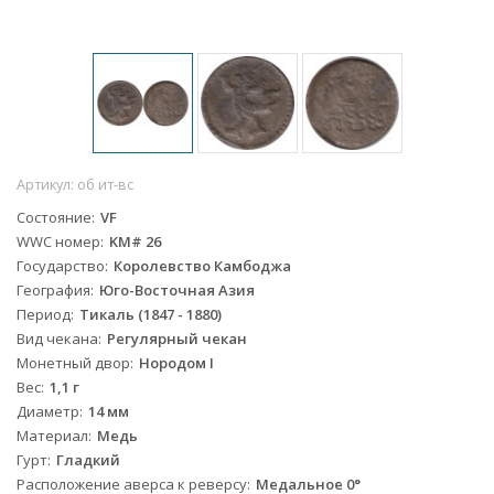
Артикул:
об ит-вс
Состояние
VF
WWC номер
KM# 26
Государство
Королевство Камбоджа
География
Юго-Восточная Азия
Период
Тикаль (1847 - 1880)
Вид чекана
Регулярный чекан
Монетный двор
Нородом I
Вес
1,1 г
Диаметр
14 мм
Материал
Медь
Гурт
Гладкий
Расположение аверса к реверсу
Медальное 0°