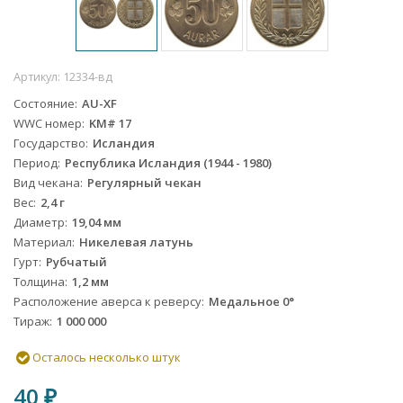
Артикул:
12334-вд
Состояние
AU-XF
WWC номер
KM# 17
Государство
Исландия
Период
Республика Исландия (1944 - 1980)
Вид чекана
Регулярный чекан
Вес
2,4 г
Диаметр
19,04 мм
Материал
Никелевая латунь
Гурт
Рубчатый
Толщина
1,2 мм
Расположение аверса к реверсу
Медальное 0°
Тираж
1 000 000
Осталось несколько штук
40
₽