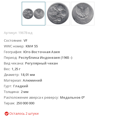
Артикул:
19678-вд
Состояние
VF
WWC номер
KM# 55
География
Юго-Восточная Азия
Период
Республика Индонезия (1965 -)
Вид чекана
Регулярный чекан
Вес
1,25 г
Диаметр
18,01 мм
Материал
Алюминий
Гурт
Гладкий
Толщина
2 мм
Расположение аверса к реверсу
Медальное 0°
Тираж
250 000 000
Осталось 2 штуки