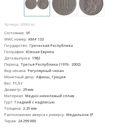
Артикул:
30063-вс
Состояние
VF
WWC номер
KM# 133
Государство
Греческая Республика
География
Южная Европа
Дата выпуска
1982
Период
Третья Республика (1976 - 2002)
Вид чекана
Регулярный чекан
Монетный двор
Афины, Греция
Вес
11,5 г
Диаметр
29 мм
Материал
Медно-никелевый сплав
Гурт
Гладкий с надписью
Толщина
2,25 мм
Расположение аверса к реверсу
Медальное 0°
Тираж
24 299 000