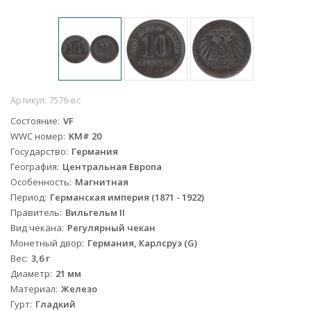
Артикул:
7576-вс
Состояние
VF
WWC номер
KM# 20
Государство
Германия
География
Центральная Европа
Особенность
Магнитная
Период
Германская империя (1871 - 1922)
Правитель
Вильгельм II
Вид чекана
Регулярный чекан
Монетный двор
Германия, Карлсруэ (G)
Вес
3,6 г
Диаметр
21 мм
Материал
Железо
Гурт
Гладкий