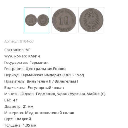
Артикул:
8104-скл
Состояние
VF
WWC номер
KM# 4
Государство
Германия
География
Центральная Европа
Период
Германская империя (1871 - 1922)
Правитель
Вильгельм II / Вильгельм I
Вид чекана
Регулярный чекан
Монетный двор
Германия, Франкфурт-на-Майне (C)
Вес
4 г
Диаметр
21 мм
Материал
Медно-никелевый сплав
Гурт
Гладкий
Толщина
1,35 мм