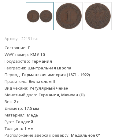
Артикул:
22191-вс
Состояние
F
WWC номер
KM# 10
Государство
Германия
География
Центральная Европа
Период
Германская империя (1871 - 1922)
Правитель
Вильгельм II
Вид чекана
Регулярный чекан
Монетный двор
Германия, Мюнхен (D)
Вес
2 г
Диаметр
17,5 мм
Материал
Медь
Гурт
Гладкий
Толщина
1 мм
Расположение аверса к реверсу
Медальное 0°