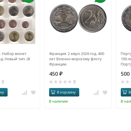
. Набор монет
Франция. 2 евро 2026 год. 400
Порту
д. Новый тип. (8
лет Военно-морскому флоту
100 л
Франции.
Порту
450
500
₽
0
0
ну
В корзину
В
В наличии
В на