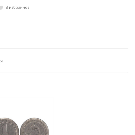
В избранное
к
я.