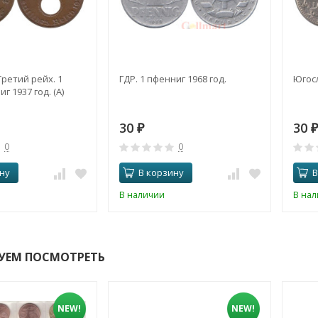
Третий рейх. 1
ГДР. 1 пфенниг 1968 год.
Югосл
 1937 год. (A)
30
30
₽
₽
0
0
ну
В корзину
В
В наличии
В на
УЕМ ПОСМОТРЕТЬ
NEW!
NEW!