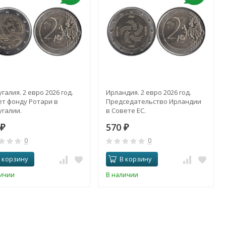
галия. 2 евро 2026 год.
Ирландия. 2 евро 2026 год.
ет фонду Ротари в
Председательство Ирландии
галии.
в Совете ЕС.
570
₽
₽
0
0
 корзину
В корзину
личии
В наличии