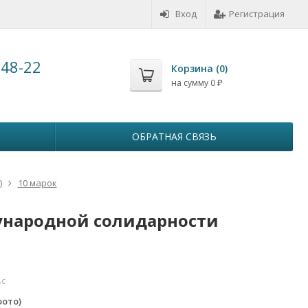
Вход
Регистрация
-48-22
Корзина (
0
)
на сумму
0
₽
ОБРАТНАЯ СВЯЗЬ
)
10 марок
дународной солидарности
вс
фото)