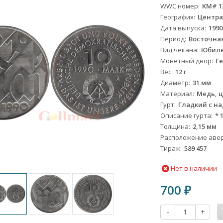
WWC номер
KM# 1
География
Центра
Дата выпуска
1990
Период
Восточная 
Вид чекана
Юбил
Монетный двор
Ге
Вес
12 г
Диаметр
31 мм
Материал
Медь, ц
Гурт
Гладкий с н
Описание гурта
* 
Толщина
2,15 мм
Расположение авер
Тираж
589 457
Нет в наличии
700
₽
-
+