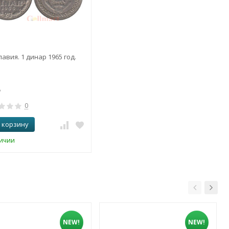
авия. 1 динар 1965 год.
0
 корзину
личии
NEW!
NEW!