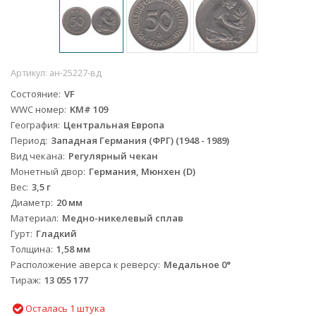
Артикул:
ан-25227-вд
Состояние
VF
WWC номер
KM# 109
География
Центральная Европа
Период
Западная Германия (ФРГ) (1948 - 1989)
Вид чекана
Регулярный чекан
Монетный двор
Германия, Мюнхен (D)
Вес
3,5 г
Диаметр
20 мм
Материал
Медно-никелевый сплав
Гурт
Гладкий
Толщина
1,58 мм
Расположение аверса к реверсу
Медальное 0°
Тираж
13 055 177
Осталась 1 штука