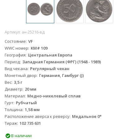
Артикул:
ан-25216-вд
Состояние
VF
WWC номер
KM# 109
География
Центральная Европа
Период
Западная Германия (ФРГ) (1948 - 1989)
Вид чекана
Регулярный чекан
Монетный двор
Германия, Гамбург (J)
Вес
3,5 г
Диаметр
20 мм
Материал
Медно-никелевый сплав
Гурт
Рубчатый
Толщина
1,58 мм
Расположение аверса к реверсу
Медальное 0°
Тираж
102 735 631
В наличии