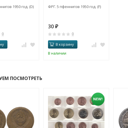
нигов 1950 год. (D)
ФРГ. 5 пфеннигов 1950 год. (F)
30
₽
0
0
ну
В корзину
В наличии
УЕМ ПОСМОТРЕТЬ
NEW!