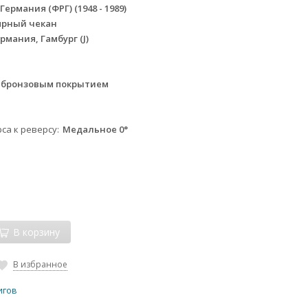
ермания (ФРГ) (1948 - 1989)
ярный чекан
рмания, Гамбург (J)
с бронзовым покрытием
са к реверсу
Медальное 0°
В корзину
В избранное
игов