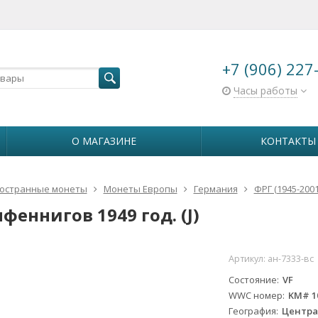
+7 (906) 227
Часы работы
О МАГАЗИНЕ
КОНТАКТЫ
остранные монеты
Монеты Европы
Германия
ФРГ (1945-2001
пфеннигов 1949 год. (J)
Артикул:
ан-7333-вс
Состояние
VF
WWC номер
KM# 1
География
Центра