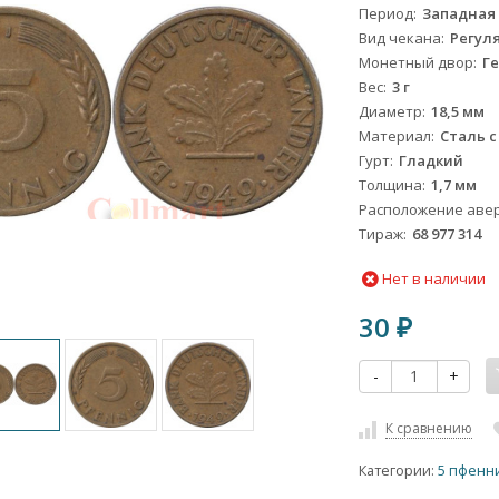
Период
Западная Г
Вид чекана
Регул
Монетный двор
Ге
Вес
3 г
Диаметр
18,5 мм
Материал
Сталь 
Гурт
Гладкий
Толщина
1,7 мм
Расположение авер
Тираж
68 977 314
Нет в наличии
30
₽
-
+
К сравнению
Категории:
5 пфенн