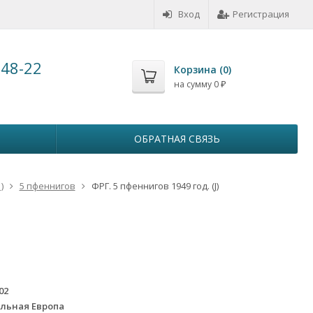
Вход
Регистрация
-48-22
Корзина (
0
)
на сумму
0
₽
ОБРАТНАЯ СВЯЗЬ
)
5 пфеннигов
ФРГ. 5 пфеннигов 1949 год. (J)
02
льная Европа