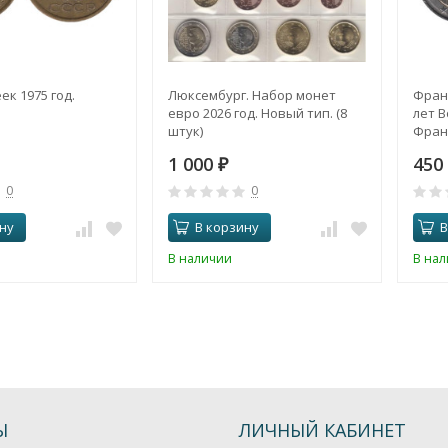
ек 1975 год.
Люксембург. Набор монет
Франц
евро 2026 год. Новый тип. (8
лет 
штук)
Фран
1 000
450
₽
0
0
ну
В корзину
В
В наличии
В на
Ы
ЛИЧНЫЙ КАБИНЕТ