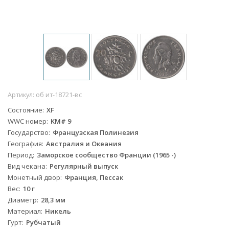
Артикул:
об ит-18721-вс
Состояние
XF
WWC номер
KM# 9
Государство
Французская Полинезия
География
Австралия и Океания
Период
Заморское сообщество Франции (1965 -)
Вид чекана
Регулярный выпуск
Монетный двор
Франция, Пессак
Вес
10 г
Диаметр
28,3 мм
Материал
Никель
Гурт
Рубчатый