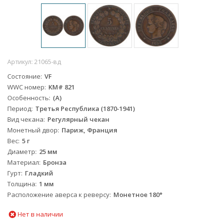
Артикул:
21065-вд
Состояние
VF
WWC номер
KM# 821
Особенность
(А)
Период
Третья Республика (1870-1941)
Вид чекана
Регулярный чекан
Монетный двор
Париж, Франция
Вес
5 г
Диаметр
25 мм
Материал
Бронза
Гурт
Гладкий
Толщина
1 мм
Расположение аверса к реверсу
Монетное 180°
Нет в наличии