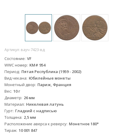
Артикул:
вауч-7423-вд
Состояние
VF
WWC номер
KM# 954
Период
Пятая Республика (1959 - 2002)
Вид чекана
Юбилейные монеты
Монетный двор
Париж, Франция
Вес
10 г
Диаметр
26 мм
Материал
Никелевая латунь
Гурт
Гладкий с надписью
Толщина
2,5 мм
Расположение аверса к реверсу
Монетное 180°
Тираж
10 001 847