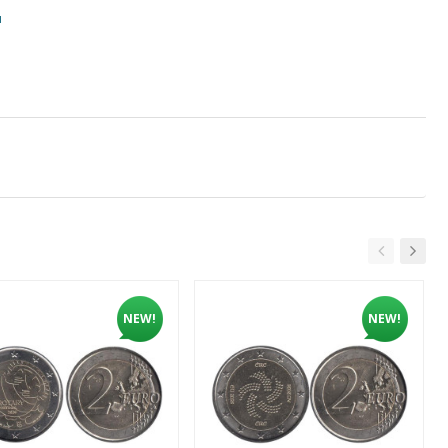
и
NEW!
NEW!