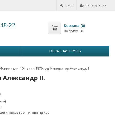
Вход
Регистрация
-48-22
Корзина (
0
)
на сумму
0
₽
ОБРАТНАЯ СВЯЗЬ
Финляндия. 10 пенни 1876 год. Император Александр II.
Александр II.
д
ото)
.2
кое княжество Финляндское