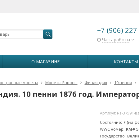
+7 (906) 227
Часы работы
О МАГАЗИНЕ
КОНТАКТЫ
остранные монеты
Монеты Европы
Финляндия
10 пенни
дия. 10 пенни 1876 год. Император 
Артикул:
нз-37591-в
Состояние
F (на ф
WWC номер
KM# 5
Государство
Вели