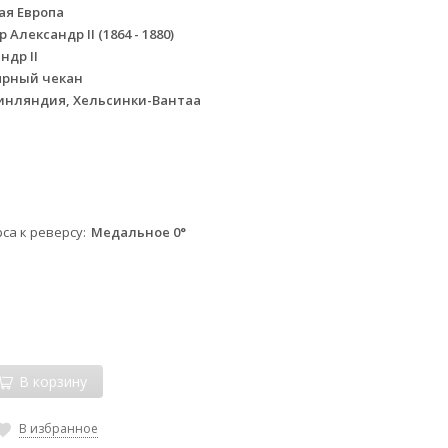
ая Европа
Александр II (1864 - 1880)
ндр II
ярный чекан
инляндия, Хельсинки-Вантаа
са к реверсу
Медальное 0°
В корзину
В избранное