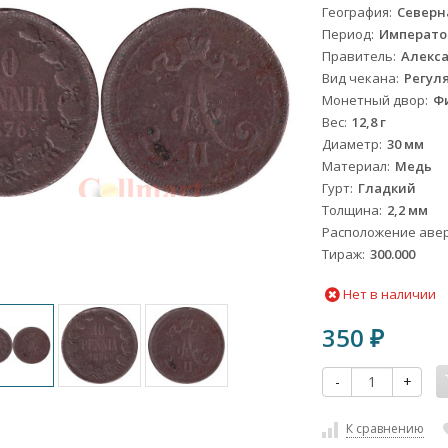
География
Северн
Период
Император 
Правитель
Алекса
Вид чекана
Регул
Монетный двор
Ф
Вес
12,8 г
Диаметр
30 мм
Материал
Медь
Гурт
Гладкий
Толщина
2,2 мм
Расположение авер
Тираж
300.000
Нет в наличии
350
₽
-
+
К сравнению