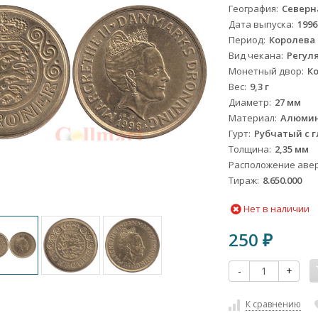
География
Северн
Дата выпуска
1996
Период
Королева М
Вид чекана
Регул
Монетный двор
Ко
Вес
9,3 г
Диаметр
27 мм
Материал
Алюмин
Гурт
Рубчатый с 
Толщина
2,35 мм
Расположение авер
Тираж
8.650.000
Нет в наличии
250
₽
-
+
К сравнению