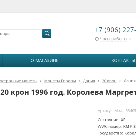
+7 (906) 227
Часы работы
О МАГАЗИНЕ
КОНТАКТЫ
остранные монеты
Монеты Европы
Дания
20 крон
Дания.
20 крон 1996 год. Королева Маргрете
Артикул:
Мвал-35405
Состояние
XF
WWC номер
KM# 8
Государство
Коро