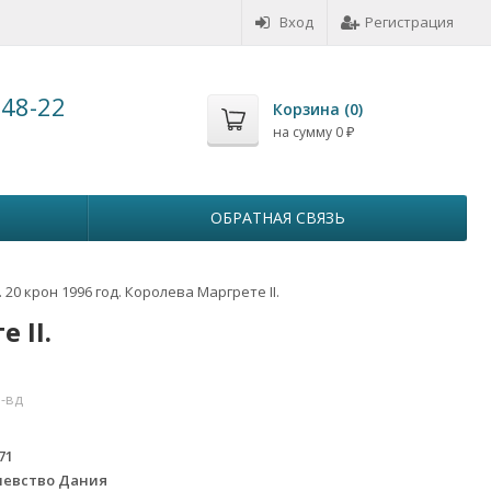
Вход
Регистрация
-48-22
Корзина (
0
)
на сумму
0
₽
ОБРАТНАЯ СВЯЗЬ
 20 крон 1996 год. Королева Маргрете II.
 II.
-вд
71
левство Дания