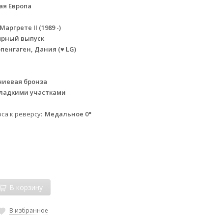
ая Европа
аргрете II (1989 -)
ярный выпуск
пенгаген, Дания (♥ LG)
иевая бронза
гладкими участками
са к реверсу
Медальное 0°
В корзину
В избранное